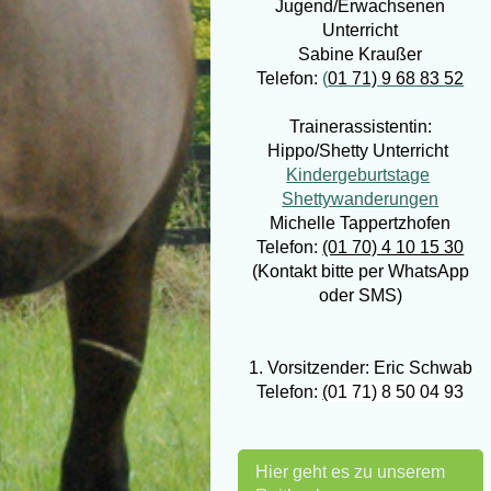
Jugend/Erwachsenen
Unterricht
Sabine Kraußer
Telefon:
(
01 71) 9 68 83 52
Trainerassistentin:
Hippo/Shetty Unterricht
Kindergeburtstage
Shettywanderungen
Michelle Tappertzhofen
Telefon:
(01 70) 4 10 15 30
(Kontakt bitte per WhatsApp
oder SMS)
1. Vorsitzender: Eric Schwab
Telefon:
(
01 71) 8 50 04 93
Hier geht es zu unserem